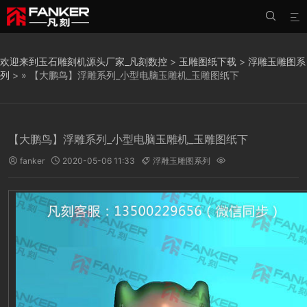


欢迎来到玉石雕刻机源头厂家_凡刻数控
>
玉雕图纸下载
>
浮雕玉雕图系
列
> » 【大鹏鸟】浮雕系列_小型电脑玉雕机_玉雕图纸下
【大鹏鸟】浮雕系列_小型电脑玉雕机_玉雕图纸下
fanker
2020-05-06 11:33
浮雕玉雕图系列



