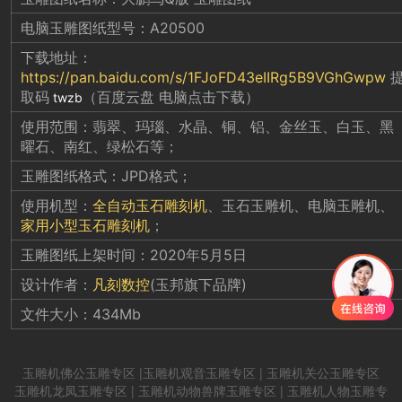
电脑玉雕图纸型号：A20500
下载地址：
https://pan.baidu.com/s/1FJoFD43eIIRg5B9VGhGwpw
取码
（百度云盘 电脑点击下载）
twzb
使用范围：翡翠、玛瑙、水晶、铜、铝、金丝玉、白玉、黑
曜石、南红、绿松石等；
玉雕图纸格式：JPD格式；
使用机型：
全自动玉石雕刻机
、玉石玉雕机、电脑玉雕机、
家用小型玉石雕刻机
；
玉雕图纸上架时间：2020年5月5日
设计作者：
凡刻数控
(玉邦旗下品牌)
文件大小：434Mb
玉雕机
佛公
玉雕
专区 |
玉雕机观音
玉雕
专区 |
玉雕机关公
玉雕
专区
玉雕机龙凤
玉雕
专区 |
玉雕机动物兽牌
玉雕
专区 |
玉雕机人物
玉雕
专