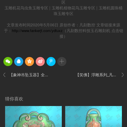
区
玉雕机花鸟虫鱼
玉雕
专区 |
玉雕机植物花鸟
玉雕
专区 |
玉雕机圆珠桶
珠玉雕专区
文章发布时间2020年5月06日 原创作者：凡刻数控 文章链接来源
于：
（凡刻数控科技玉石雕刻机 点击链
http://www.fankerjt.com/ydtuxz
接）
【象神吊坠玉器】全自动电脑玉雕机_玉雕图纸下
【笑佛】浮雕系列_凡刻数控玉雕机_玉雕图纸下载


猜你喜欢