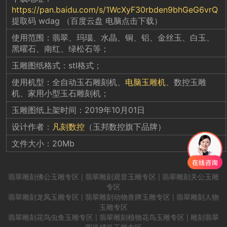
https://pan.baidu.com/s/1WcXyF30rbden9bhGeG6vrQ
提取码 wdag （百度云盘 电脑点击下载）
使用范围：翡翠、玛瑙、水晶、铜、铝、金丝玉、白玉、
黑曜石、南红、绿松石等；
玉雕图纸格式：stl格式；
使用机型：全自动玉石雕刻机、
电脑玉雕机
、数控玉雕
机、家用小型玉石雕刻机；
玉雕图纸上架时间：2019年10月01日
设计作者：
凡刻数控
（玉邦数控旗下品牌）
文件大小：20Mb
翡翠
雕刻
佛公
玉雕
专区 |
翡翠
雕刻
观音
玉雕
专区 |
翡翠
雕刻
关公
玉雕
专区
翡翠
雕刻
龙凤
玉雕
专区 |
翡翠
雕刻
动物兽牌
玉雕
专区 |
翡翠
雕刻
人物
玉雕
专区
翡翠
雕刻
花鸟虫鱼
玉雕
专区 |
翡翠
雕刻
植物花鸟
玉雕
专区 | 雕刻
翡翠