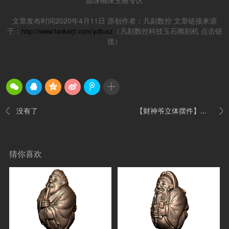
圆珠桶珠玉雕专区
文章发布时间2020年4月11日 原创作者：凡刻数控 文章链接来源
于：
（凡刻数控科技玉石雕刻机 点击链
http://www.fankerjt.com/ydtuxz
接）
没有了
【财神爷立体摆件】立体玉石雕刻机图纸下载


猜你喜欢